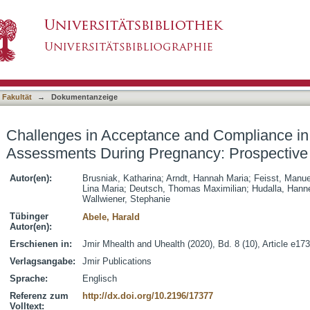
 and Compliance in Digital Health Assessment
asiert)
 Fakultät
→
Dokumentanzeige
Challenges in Acceptance and Compliance in 
Assessments During Pregnancy: Prospective
Autor(en):
Brusniak, Katharina
;
Arndt, Hannah Maria
;
Feisst, Manue
Lina Maria
;
Deutsch, Thomas Maximilian
;
Hudalla, Hann
Wallwiener, Stephanie
Tübinger
Abele, Harald
Autor(en):
Erschienen in:
Jmir Mhealth and Uhealth (2020), Bd. 8 (10), Article e17
Verlagsangabe:
Jmir Publications
Sprache:
Englisch
Referenz zum
http://dx.doi.org/10.2196/17377
Volltext: