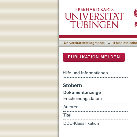
Challenges in Acceptance
DSpace Repositorium (Manakin b
Prospective Cohort Study
Universitätsbibliographie
→
4 Medizinische
PUBLIKATION MELDEN
Hilfe und Informationen
Stöbern
Dokumentanzeige
Erscheinungsdatum
Autoren
Titel
DDC-Klassifikation