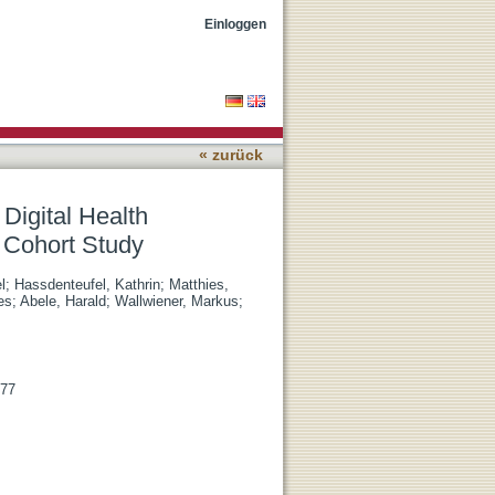
s During Pregnancy:
Einloggen
« zurück
Digital Health
 Cohort Study
l
;
Hassdenteufel, Kathrin
;
Matthies,
es
;
Abele, Harald
;
Wallwiener, Markus
;
377