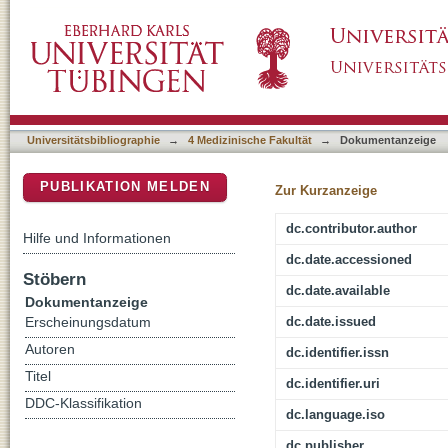
A multicenter prospective, randomized, placebo
DSpace Repositorium (Manakin basiert)
graft-versus-host disease therapy
Universitätsbibliographie
→
4 Medizinische Fakultät
→
Dokumentanzeige
PUBLIKATION MELDEN
Zur Kurzanzeige
dc.contributor.author
Hilfe und Informationen
dc.date.accessioned
Stöbern
dc.date.available
Dokumentanzeige
dc.date.issued
Erscheinungsdatum
Autoren
dc.identifier.issn
Titel
dc.identifier.uri
DDC-Klassifikation
dc.language.iso
dc.publisher