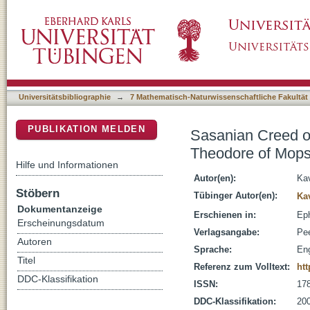
Sasanian Creed or Byzantine Projection? Th
DSpace Repositorium (Manakin basiert)
Contra Magos
Universitätsbibliographie
→
7 Mathematisch-Naturwissenschaftliche Fakultät
PUBLIKATION MELDEN
Sasanian Creed o
Theodore of Mops
Hilfe und Informationen
Autor(en):
Ka
Stöbern
Tübinger Autor(en):
Ka
Dokumentanzeige
Erschienen in:
Eph
Erscheinungsdatum
Verlagsangabe:
Pe
Autoren
Sprache:
Eng
Titel
Referenz zum Volltext:
htt
DDC-Klassifikation
ISSN:
17
DDC-Klassifikation:
200