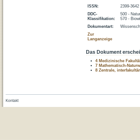
ISSN:
2399-3642
DDC-
500 - Natu
Klassifikation:
570 - Biow
Dokumentart:
Wissenscha
Zur
Langanzeige
Das Dokument erschein
4 Medizinische Fakultä
7 Mathematisch-Naturwi
8 Zentrale, interfakult
Kontakt