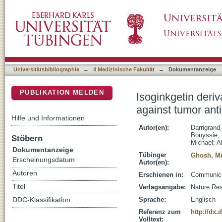
Isoginkgetin derivative IP2 enhances the ad
DSpace Repositorium (Manakin basiert)
Universitätsbibliographie
→
4 Medizinische Fakultät
→
Dokumentanzeige
PUBLIKATION MELDEN
Isoginkgetin deri
against tumor ant
Hilfe und Informationen
Autor(en):
Darrigrand
Bouyssie,
Stöbern
Michael
;
A
Dokumentanzeige
Tübinger
Ghosh, Mi
Erscheinungsdatum
Autor(en):
Autoren
Erschienen in:
Communicat
Titel
Verlagsangabe:
Nature Re
Sprache:
Englisch
DDC-Klassifikation
Referenz zum
http://dx.
Volltext: