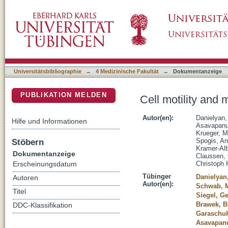
Cell motility and migration as determinants of
DSpace Repositorium (Manakin basiert)
Universitätsbibliographie
→
4 Medizinische Fakultät
→
Dokumentanzeige
PUBLIKATION MELDEN
Cell motility and 
Autor(en):
Danielyan,
Hilfe und Informationen
Asavapanu
Krueger, M
Stöbern
Spogis, An
Kramer-Alb
Dokumentanzeige
Claussen, 
Christoph 
Erscheinungsdatum
Tübinger
Danielyan
Autoren
Autor(en):
Schwab, M
Titel
Siegel, G
Brawek, B
DDC-Klassifikation
Garaschuk
Asavapanu