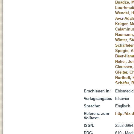
Buadze, M
Lourhmati
Wendel, H
Avci-Adal
Krüger, M
Calaminus
Naumann, 
Winter, St
Schäffeler
Spogis, A
Beer-Ham
Neher, Jo
Claussen,
Gleiter, C
Northoff,
Schäfer, 
Erschienen in:
Ebiomedici
Verlagsangabe:
Elsevier
Sprache:
Englisch
Referenz zum
http://dx.
Volltext:
ISSN:
2352-3964
DDC-
610 - Medi