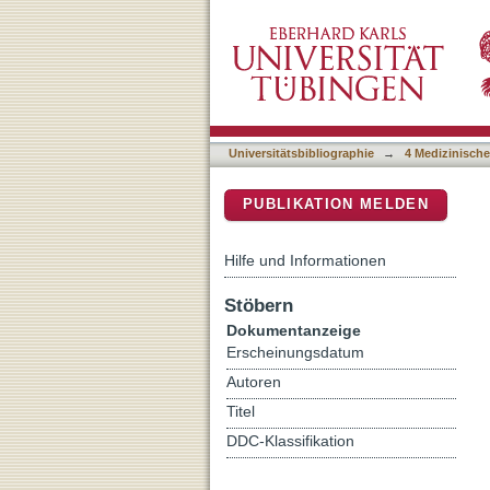
Allogeneic hematopoietic s
DSpace Repositorium (Manakin b
Universitätsbibliographie
→
4 Medizinische
PUBLIKATION MELDEN
Hilfe und Informationen
Stöbern
Dokumentanzeige
Erscheinungsdatum
Autoren
Titel
DDC-Klassifikation