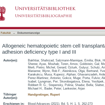
tem cell transplantation in leukocyte adhesion d
asiert)
 Fakultät
→
Dokumentanzeige
Allogeneic hematopoietic stem cell transplant
adhesion deficiency type I and III
Autor(en):
Bakhtiar, Shahrzad
;
Salzmann-Manrique, Emilia
;
Blok, H
Sheree
;
Ayas, Mouhab
;
Toren, Amos
;
Goldstein, Gal
;
Mo
Merli, Pietro
;
Michel, Gerard
;
Ozturk, Gulyuz
;
Schulz, A
Marianne
;
Wynn, Rob F.
;
Aleinikova, Olga
;
Bertrand, Yv
Karakukcu, Musa
;
Kupesiz, Alphan
;
Ghavamzadeh, Arde
Perez-Martinez, Antonio
;
Gokce, Muge
;
Porta, Fulvio
;
Ak
Isabel
;
Ljungman, Per
;
Skorobogatova, Elena
;
Yesilipek,
Robbert R. G.
;
Stepensky, Polina
;
Shadur, Bella
;
Slatter
Michael H.
;
Bader, Peter
;
Lankester, Arjan
Tübinger
Handgretinger, Rupert
Autor(en):
Erschienen in:
Blood Advances (2021), Bd. 5, H. 1, S. 262-273