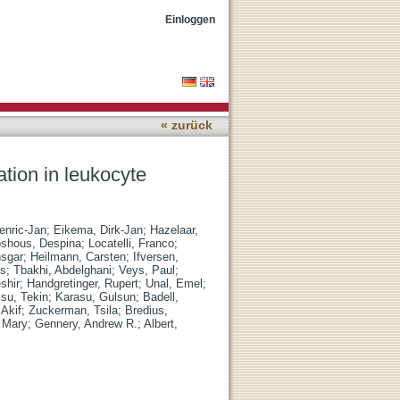
eficiency type I and III
Einloggen
« zurück
ation in leukocyte
enric-Jan
;
Eikema, Dirk-Jan
;
Hazelaar,
shous, Despina
;
Locatelli, Franco
;
nsgar
;
Heilmann, Carsten
;
Ifversen,
es
;
Tbakhi, Abdelghani
;
Veys, Paul
;
shir
;
Handgretinger, Rupert
;
Unal, Emel
;
su, Tekin
;
Karasu, Gulsun
;
Badell,
 Akif
;
Zuckerman, Tsila
;
Bredius,
, Mary
;
Gennery, Andrew R.
;
Albert,