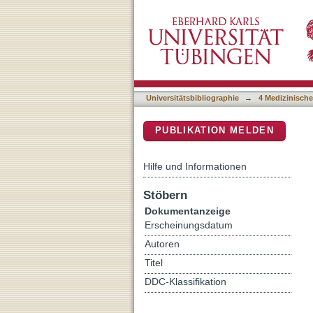
Matrix-associated autolog
DSpace Repositorium (Manakin b
osteochondral lesions of t
up of 6 years
Universitätsbibliographie
→
4 Medizinische
PUBLIKATION MELDEN
Hilfe und Informationen
Stöbern
Dokumentanzeige
Erscheinungsdatum
Autoren
Titel
DDC-Klassifikation