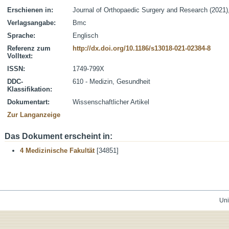
Erschienen in:
Journal of Orthopaedic Surgery and Research (2021),
Verlagsangabe:
Bmc
Sprache:
Englisch
Referenz zum
http://dx.doi.org/10.1186/s13018-021-02384-8
Volltext:
ISSN:
1749-799X
DDC-
610 - Medizin, Gesundheit
Klassifikation:
Dokumentart:
Wissenschaftlicher Artikel
Zur Langanzeige
Das Dokument erscheint in:
4 Medizinische Fakultät
[34851]
Uni