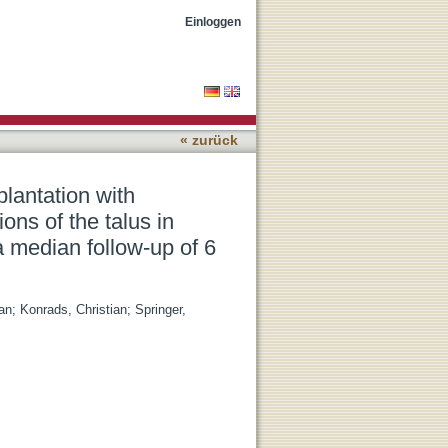
one grafting of
Einloggen
omes with a median follow-
« zurück
lantation with
ons of the talus in
a median follow-up of 6
an
;
Konrads, Christian
;
Springer,