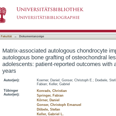
ous chondrocyte implantation with autologous b
asiert)
he talus in adolescents: patient-reported outc
 Fakultät
→
Dokumentanzeige
Matrix-associated autologous chondrocyte imp
autologous bone grafting of osteochondral lesi
adolescents: patient-reported outcomes with 
years
Autor(en):
Koerner, Daniel
;
Gonser, Christoph E.
;
Doebele, Stef
Fabian
;
Keller, Gabriel
Tübinger
Konrads, Christian
Autor(en):
Springer, Fabian
Körner, Daniel
Gonser, Christoph Emanuel
Döbele, Stefan
Keller, Gabriel L.