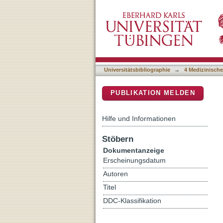
Magnetic Resonance Imagin
DSpace Repositorium (Manakin b
Compartments and Constit
Universitätsbibliographie
→
4 Medizinische
PUBLIKATION MELDEN
Hilfe und Informationen
Stöbern
Dokumentanzeige
Erscheinungsdatum
Autoren
Titel
DDC-Klassifikation