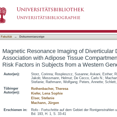
g of Diverticular Disease and its Association
asiert)
utional Risk Factors in Subjects from a Weste
 Fakultät
→
Dokumentanzeige
Magnetic Resonance Imaging of Diverticular 
Association with Adipose Tissue Compartment
Risk Factors in Subjects from a Western Gen
Autor(en):
Storz, Corinna
;
Rospleszcz, Susanne
;
Askani, Esther
;
R
Jakob
;
Messmann, Helmut
;
De Cecco, Carlo N.
;
Machan
Stefanie
;
Rathmann, Wolfgang
;
Peters, Annette
;
Schlett,
Tübinger
Rothenbacher, Theresa
Autor(en):
Kiefer, Lena Sophie
Elser, Stefanie
Machann, Jürgen
Erschienen in:
Rofo - Fortschritte auf dem Gebiet der Rontgenstrahlen 
Bd. 193, H. 1, S. 33-41