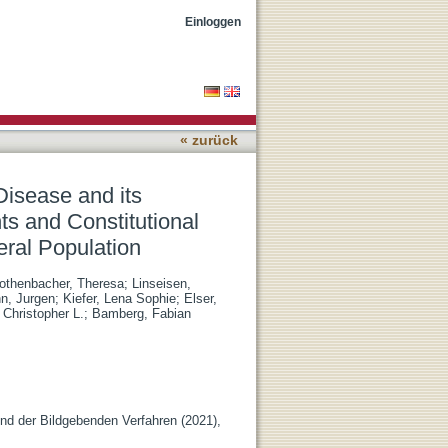
 with Adipose Tissue
Einloggen
rn General Population
« zurück
Disease and its
s and Constitutional
eral Population
othenbacher, Theresa
;
Linseisen,
n, Jurgen
;
Kiefer, Lena Sophie
;
Elser,
 Christopher L.
;
Bamberg, Fabian
und der Bildgebenden Verfahren (2021),