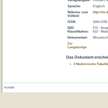
Verlagsangabe:
Frontiers 
Sprache:
Englisch
Referenz zum
http://dx.
Volltext:
ISSN:
1664-2295
DDC-
570 - Biow
Klassifikation:
610 - Medi
Dokumentart:
Wissenscha
Zur
Langanzeige
Das Dokument erschein
4 Medizinische Fakultä
Kontakt