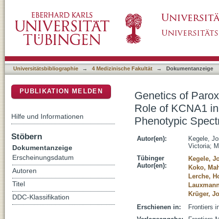
Genetics of Paroxysmal Dyskinesia: Novel V
DSpace Repositorium (Manakin basiert)
Dyskinesia and Highlight the Diverse Phen
Disorders
Universitätsbibliographie
→
4 Medizinische Fakultät
→
Dokumentanzeige
PUBLIKATION MELDEN
Genetics of Parox
Role of KCNA1 in
Hilfe und Informationen
Phenotypic Spec
Stöbern
Autor(en):
Kegele, J
Victoria
;
M
Dokumentanzeige
Erscheinungsdatum
Tübinger
Kegele, J
Autor(en):
Koko, Ma
Autoren
Lerche, H
Titel
Lauxmann
Krüger, J
DDC-Klassifikation
Erschienen in:
Frontiers i