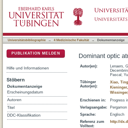
Dominant optic atrophy: Culprit mitochondria 
DSpace Repositorium (Manakin basiert)
Universitätsbibliographie
→
4 Medizinische Fakultät
→
Dokumentanzeige
PUBLIKATION MELDEN
Dominant optic atr
Autor(en):
Lenaers, 
Hilfe und Informationen
Decembrini
Pascal
;
Yu
Stöbern
Tübinger
Xiao, Tin
Dokumentanzeige
Autor(en):
Kieninger,
Erscheinungsdatum
Wissinger
Autoren
Erschienen in:
Progress i
Verlagsangabe:
Pergamon -
Titel
Sprache:
Englisch
DDC-Klassifikation
Referenz zum
http://dx.
Volltext: