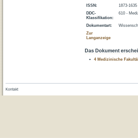
ISSN:
1873-1635
DDC-
610 - Medi
Klassifikation:
Dokumentart:
Wissenscha
Zur
Langanzeige
Das Dokument erschein
4 Medizinische Fakultä
Kontakt