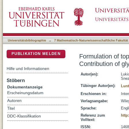
Formulation of topical acidic products and acid
DSpace Repositorium (Manakin basiert)
Universitätsbibliographie
→
7 Mathematisch-Naturwissenschaftliche Fakultät
PUBLIKATION MELDEN
Formulation of top
Contribution of gl
Hilfe und Informationen
Autor(en):
Luki
Sne
Stöbern
Tübinger Autor(en):
Lunt
Dokumentanzeige
Erscheinungsdatum
Erschienen in:
Inte
Autoren
Verlagsangabe:
Wile
Sprache:
Engl
Titel
Referenz zum
http
DDC-Klassifikation
Volltext:
ISSN:
1468