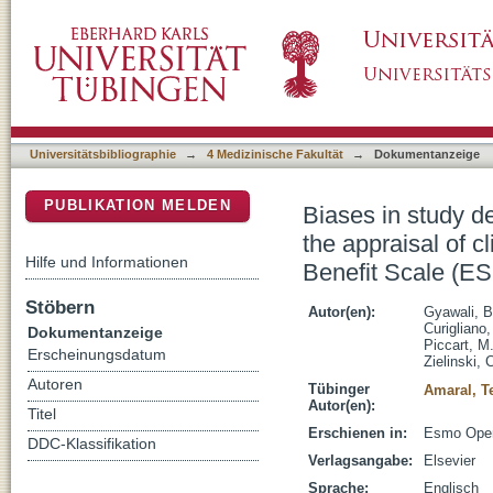
Biases in study design, implementation, and da
DSpace Repositorium (Manakin basiert)
benefit and ESMO-Magnitude of Clinical Be
Universitätsbibliographie
→
4 Medizinische Fakultät
→
Dokumentanzeige
PUBLIKATION MELDEN
Biases in study de
the appraisal of c
Hilfe und Informationen
Benefit Scale (
Stöbern
Autor(en):
Gyawali, B
Curigliano,
Dokumentanzeige
Piccart, M
Erscheinungsdatum
Zielinski, 
Autoren
Tübinger
Amaral, T
Autor(en):
Titel
Erschienen in:
Esmo Open 
DDC-Klassifikation
Verlagsangabe:
Elsevier
Sprache:
Englisch