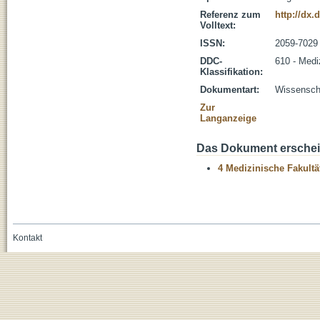
Referenz zum
http://dx.
Volltext:
ISSN:
2059-7029
DDC-
610 - Medi
Klassifikation:
Dokumentart:
Wissenscha
Zur
Langanzeige
Das Dokument erschein
4 Medizinische Fakultä
Kontakt