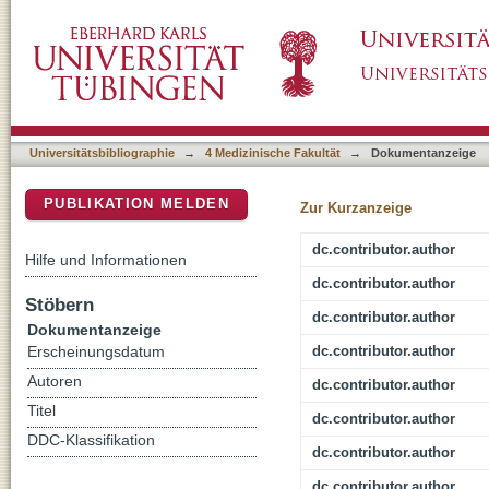
Glioma-Specific Diffusion Signature in Diffus
DSpace Repositorium (Manakin basiert)
Universitätsbibliographie
→
4 Medizinische Fakultät
→
Dokumentanzeige
PUBLIKATION MELDEN
Zur Kurzanzeige
dc.contributor.author
Hilfe und Informationen
dc.contributor.author
Stöbern
dc.contributor.author
Dokumentanzeige
dc.contributor.author
Erscheinungsdatum
Autoren
dc.contributor.author
Titel
dc.contributor.author
DDC-Klassifikation
dc.contributor.author
dc.contributor.author