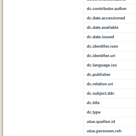
dc.contributor.author
dc.date.accessioned
dc.date.available
dc.date.issued
dc.identifier.issn
dc.identifier.uri
dc.language.iso
dc.publisher
dc.relation.uri
dc.subject.ddc
dc.title
dc.type
utue.quellen.id
utue.personen.roh