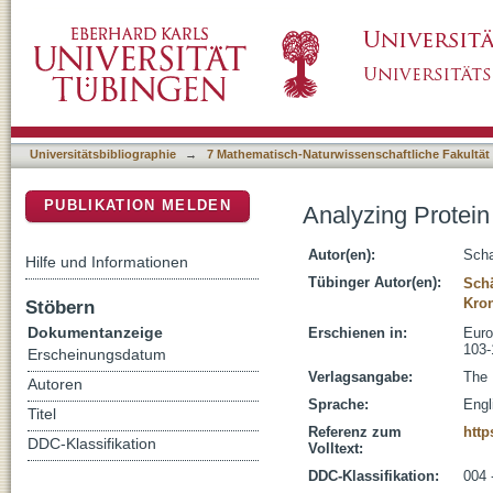
Analyzing Protein Similarity by Clustering M
DSpace Repositorium (Manakin basiert)
Universitätsbibliographie
→
7 Mathematisch-Naturwissenschaftliche Fakultät
PUBLIKATION MELDEN
Analyzing Protein
Autor(en):
Scha
Hilfe und Informationen
Tübinger Autor(en):
Schä
Kron
Stöbern
Dokumentanzeige
Erschienen in:
Euro
103-
Erscheinungsdatum
Verlagsangabe:
The 
Autoren
Sprache:
Engl
Titel
Referenz zum
http
DDC-Klassifikation
Volltext:
DDC-Klassifikation:
004 