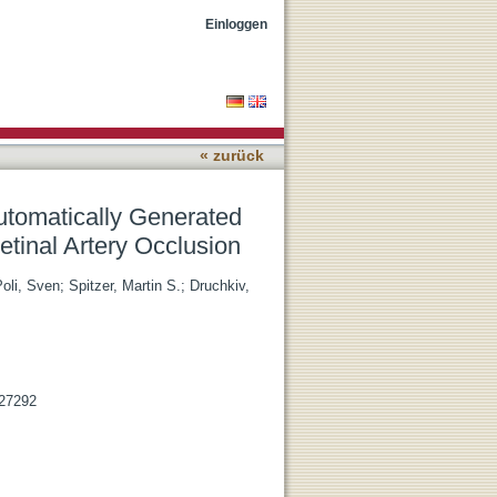
ctralis SD-OCT Values in
Einloggen
« zurück
utomatically Generated
tinal Artery Occlusion
oli, Sven
;
Spitzer, Martin S.
;
Druchkiv,
527292