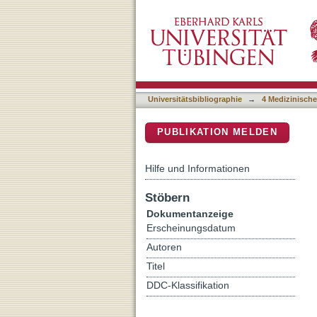
Determination of Ischemi
DSpace Repositorium (Manakin b
Acute Central Retinal Art
Universitätsbibliographie
→
4 Medizinische
PUBLIKATION MELDEN
Hilfe und Informationen
Stöbern
Dokumentanzeige
Erscheinungsdatum
Autoren
Titel
DDC-Klassifikation