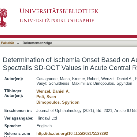
a Onset Based on Automatically Generated Spe
asiert)
ery Occlusion
 Fakultät
→
Dokumentanzeige
Determination of Ischemia Onset Based on A
Spectralis SD-OCT Values in Acute Central Re
Autor(en):
Casagrande, Maria
;
Kromer, Robert
;
Wenzel, Daniel A.
;
P
Vasyl
;
Schultheiss, Maximilian
;
Dimopoulos, Spyridon
Tübinger
Wenzel, Daniel A.
Autor(en):
Poli, Sven
Dimopoulos, Spyridon
Erschienen in:
Journal of Ophthalmology (2021), Bd. 2021, Article ID 5
Verlagsangabe:
Hindawi Ltd
Sprache:
Englisch
Referenz zum
http://dx.doi.org/10.1155/2021/5527292