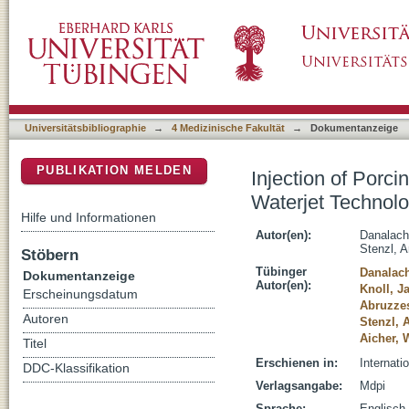
Injection of Porcine Adipose Tissue-Derived
DSpace Repositorium (Manakin basiert)
Universitätsbibliographie
→
4 Medizinische Fakultät
→
Dokumentanzeige
PUBLIKATION MELDEN
Injection of Porc
Waterjet Technol
Hilfe und Informationen
Autor(en):
Danalach
Stenzl, A
Stöbern
Tübinger
Danalach
Dokumentanzeige
Autor(en):
Knoll, J
Erscheinungsdatum
Abruzzes
Autoren
Stenzl, 
Aicher, 
Titel
Erschienen in:
Internati
DDC-Klassifikation
Verlagsangabe:
Mdpi
Sprache:
Englisch