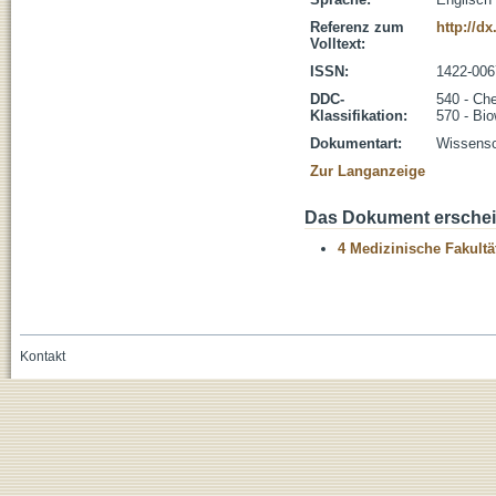
Referenz zum
http://d
Volltext:
ISSN:
1422-006
DDC-
540 - Ch
Klassifikation:
570 - Bio
Dokumentart:
Wissensch
Zur Langanzeige
Das Dokument erschein
4 Medizinische Fakultä
Kontakt