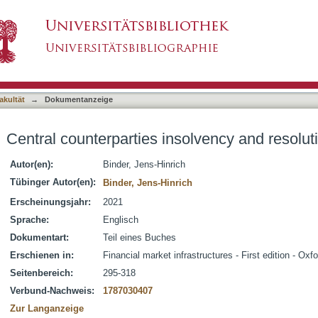
olvency and resolution in the EU
asiert)
akultät
→
Dokumentanzeige
Central counterparties insolvency and resolut
Autor(en):
Binder, Jens-Hinrich
Tübinger Autor(en):
Binder, Jens-Hinrich
Erscheinungsjahr:
2021
Sprache:
Englisch
Dokumentart:
Teil eines Buches
Erschienen in:
Financial market infrastructures - First edition - Ox
Seitenbereich:
295-318
Verbund-Nachweis:
1787030407
Zur Langanzeige