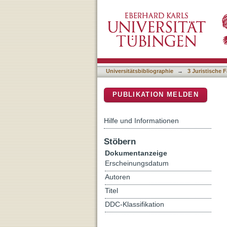
Central counterparties ins
DSpace Repositorium (Manakin b
Universitätsbibliographie
→
3 Juristische F
PUBLIKATION MELDEN
Hilfe und Informationen
Stöbern
Dokumentanzeige
Erscheinungsdatum
Autoren
Titel
DDC-Klassifikation