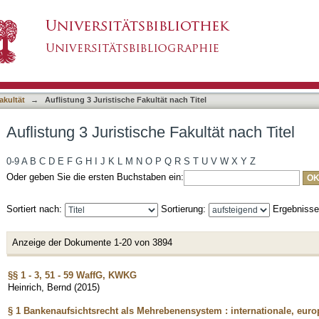
kultät nach Titel
asiert)
akultät
→
Auflistung 3 Juristische Fakultät nach Titel
Auflistung 3 Juristische Fakultät nach Titel
0-9
A
B
C
D
E
F
G
H
I
J
K
L
M
N
O
P
Q
R
S
T
U
V
W
X
Y
Z
Oder geben Sie die ersten Buchstaben ein:
Sortiert nach:
Sortierung:
Ergebniss
Anzeige der Dokumente 1-20 von 3894
§§ 1 - 3, 51 - 59 WaffG, KWKG
Heinrich, Bernd
(
2015
)
§ 1 Bankenaufsichtsrecht als Mehrebenensystem : internationale, eur