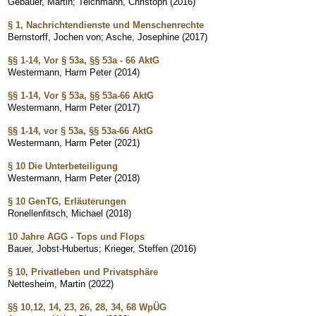
Gebauer, Martin
;
Teichmann, Christoph
(
2016
)
§ 1, Nachrichtendienste und Menschenrechte
Bernstorff, Jochen von
;
Asche, Josephine
(
2017
)
§§ 1-14, Vor § 53a, §§ 53a - 66 AktG
Westermann, Harm Peter
(
2014
)
§§ 1-14, Vor § 53a, §§ 53a-66 AktG
Westermann, Harm Peter
(
2017
)
§§ 1-14, vor § 53a, §§ 53a-66 AktG
Westermann, Harm Peter
(
2021
)
§ 10 Die Unterbeteiligung
Westermann, Harm Peter
(
2018
)
§ 10 GenTG, Erläuterungen
Ronellenfitsch, Michael
(
2018
)
10 Jahre AGG - Tops und Flops
Bauer, Jobst-Hubertus
;
Krieger, Steffen
(
2016
)
§ 10, Privatleben und Privatsphäre
Nettesheim, Martin
(
2022
)
§§ 10,12, 14, 23, 26, 28, 34, 68 WpÜG