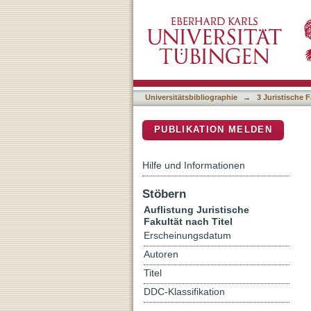
Auflistung 3 Juristische Fa
DSpace Repositorium (Manakin b
Universitätsbibliographie
→
3 Juristische F
PUBLIKATION MELDEN
Hilfe und Informationen
Stöbern
Auflistung Juristische
Fakultät nach Titel
Erscheinungsdatum
Autoren
Titel
DDC-Klassifikation