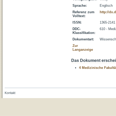
Sprache:
Englisch
Referenz zum
http://dx.
Volltext:
ISSN:
1365-2141
DDC-
610 - Medi
Klassifikation:
Dokumentart:
Wissenscha
Zur
Langanzeige
Das Dokument erschein
4 Medizinische Fakultä
Kontakt