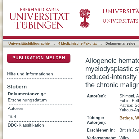
Allogeneic hematopoietic cell transplantatio
DSpace Repositorium (Manakin basiert)
treosulfan based compared to other reduced-i
report of the chronic malignancies working p
Universitätsbibliographie
→
4 Medizinische Fakultät
→
Dokumentanzeige
PUBLIKATION MELDEN
Allogeneic hematop
myelodysplastic s
Hilfe und Informationen
reduced-intensity 
the chronic malig
Stöbern
Dokumentanzeige
Autor(en):
Shimoni, A
Erscheinungsdatum
Fabio
;
Bet
Patrice
;
Sc
Autoren
Yakoub-Ag
Titel
Tübinger
Bethge, W
Autor(en):
DDC-Klassifikation
Erschienen in:
British Jo
Verlagsangabe:
Wiley