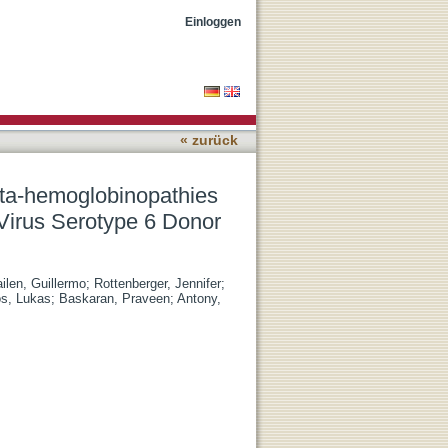
sing CRISPR-Cas9 and
Einloggen
« zurück
eta-hemoglobinopathies
irus Serotype 6 Donor
ilen, Guillermo
;
Rottenberger, Jennifer
;
s, Lukas
;
Baskaran, Praveen
;
Antony,