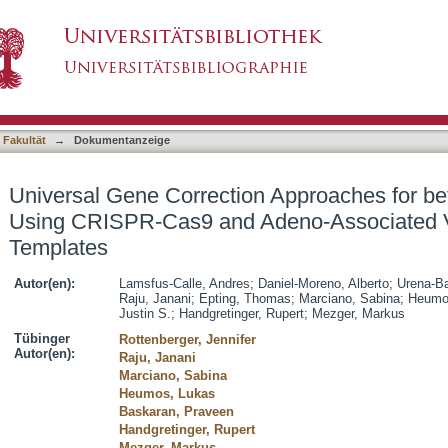
on Approaches for beta-hemoglobinopathies U
asiert)
Serotype 6 Donor Templates
 Fakultät
→
Dokumentanzeige
Universal Gene Correction Approaches for b
Using CRISPR-Cas9 and Adeno-Associated V
Templates
Autor(en):
Lamsfus-Calle, Andres
;
Daniel-Moreno, Alberto
;
Urena-Ba
Raju, Janani
;
Epting, Thomas
;
Marciano, Sabina
;
Heumo
Justin S.
;
Handgretinger, Rupert
;
Mezger, Markus
Tübinger
Rottenberger, Jennifer
Autor(en):
Raju, Janani
Marciano, Sabina
Heumos, Lukas
Baskaran, Praveen
Handgretinger, Rupert
Mezger, Markus