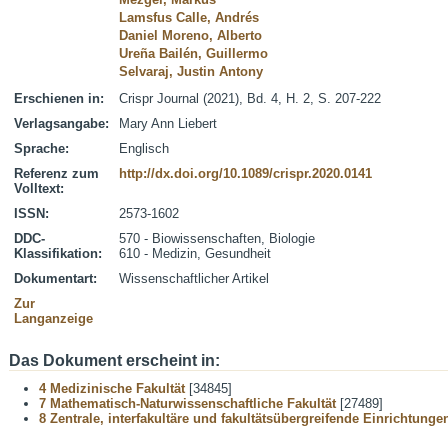
Lamsfus Calle, Andrés
Daniel Moreno, Alberto
Ureña Bailén, Guillermo
Selvaraj, Justin Antony
Erschienen in:
Crispr Journal (2021), Bd. 4, H. 2, S. 207-222
Verlagsangabe:
Mary Ann Liebert
Sprache:
Englisch
Referenz zum
http://dx.doi.org/10.1089/crispr.2020.0141
Volltext:
ISSN:
2573-1602
DDC-
570 - Biowissenschaften, Biologie
Klassifikation:
610 - Medizin, Gesundheit
Dokumentart:
Wissenschaftlicher Artikel
Zur
Langanzeige
Das Dokument erscheint in:
4 Medizinische Fakultät
[34845]
7 Mathematisch-Naturwissenschaftliche Fakultät
[27489]
8 Zentrale, interfakultäre und fakultätsübergreifende Einrichtunge