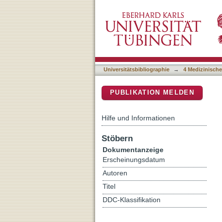
Universal Gene Correcti
DSpace Repositorium (Manakin b
Adeno-Associated Virus 
Universitätsbibliographie
→
4 Medizinische
PUBLIKATION MELDEN
Hilfe und Informationen
Stöbern
Dokumentanzeige
Erscheinungsdatum
Autoren
Titel
DDC-Klassifikation