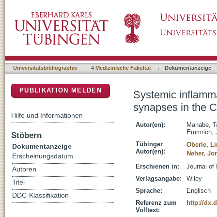
Systemic inflammation induced the delayed r
DSpace Repositorium (Manakin basiert)
ageing
Universitätsbibliographie
→
4 Medizinische Fakultät
→
Dokumentanzeige
PUBLIKATION MELDEN
Systemic inflamma
synapses in the 
Hilfe und Informationen
Autor(en):
Manabe, T
Emmrich, J
Stöbern
Tübinger
Oberle, L
Dokumentanzeige
Autor(en):
Neher, Jo
Erscheinungsdatum
Erschienen in:
Journal of
Autoren
Verlagsangabe:
Wiley
Titel
Sprache:
Englisch
DDC-Klassifikation
Referenz zum
http://dx.
Volltext: