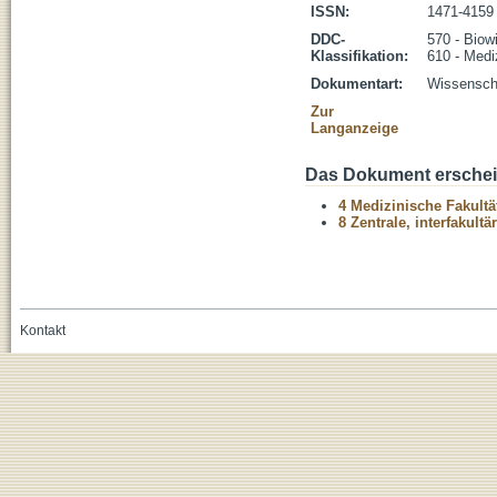
ISSN:
1471-4159
DDC-
570 - Biow
Klassifikation:
610 - Medi
Dokumentart:
Wissenscha
Zur
Langanzeige
Das Dokument erschein
4 Medizinische Fakultä
8 Zentrale, interfakult
Kontakt