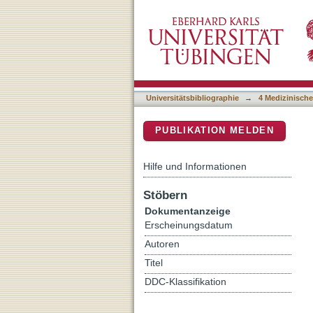
Self-Efficacy, Social Activ
DSpace Repositorium (Manakin b
Germany-A Multicentric C
Universitätsbibliographie
→
4 Medizinische
PUBLIKATION MELDEN
Hilfe und Informationen
Stöbern
Dokumentanzeige
Erscheinungsdatum
Autoren
Titel
DDC-Klassifikation