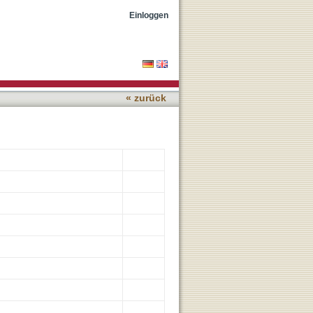
ents with Polypharmacy in
Einloggen
« zurück