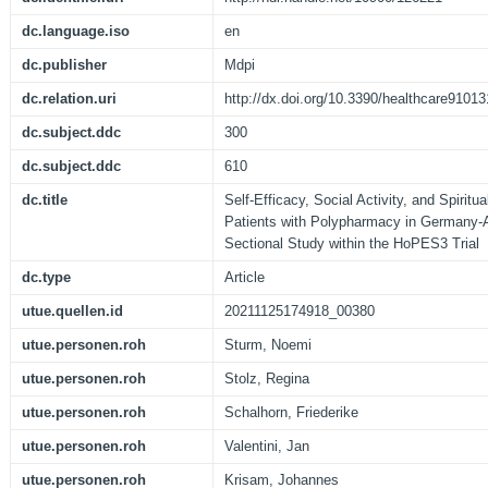
dc.language.iso
en
dc.publisher
Mdpi
dc.relation.uri
http://dx.doi.org/10.3390/healthcare9101
dc.subject.ddc
300
dc.subject.ddc
610
dc.title
Self-Efficacy, Social Activity, and Spiritua
Patients with Polypharmacy in Germany-A
Sectional Study within the HoPES3 Trial
dc.type
Article
utue.quellen.id
20211125174918_00380
utue.personen.roh
Sturm, Noemi
utue.personen.roh
Stolz, Regina
utue.personen.roh
Schalhorn, Friederike
utue.personen.roh
Valentini, Jan
utue.personen.roh
Krisam, Johannes