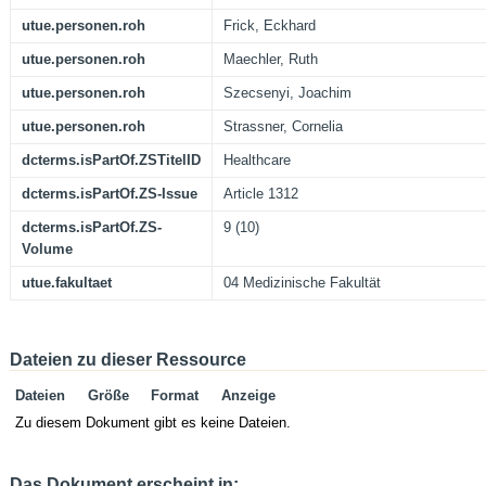
utue.personen.roh
Frick, Eckhard
utue.personen.roh
Maechler, Ruth
utue.personen.roh
Szecsenyi, Joachim
utue.personen.roh
Strassner, Cornelia
dcterms.isPartOf.ZSTitelID
Healthcare
dcterms.isPartOf.ZS-Issue
Article 1312
dcterms.isPartOf.ZS-
9 (10)
Volume
utue.fakultaet
04 Medizinische Fakultät
Dateien zu dieser Ressource
Dateien
Größe
Format
Anzeige
Zu diesem Dokument gibt es keine Dateien.
Das Dokument erscheint in: