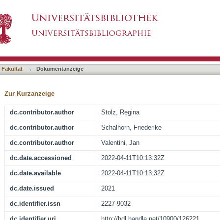
ity, and Spirituality in the Care of Elderly Pati
asiert)
ross-Sectional Study within the HoPES3 Trial
 Fakultät
→
Dokumentanzeige
Zur Kurzanzeige
dc.contributor.author
Stolz, Regina
dc.contributor.author
Schalhorn, Friederike
dc.contributor.author
Valentini, Jan
dc.date.accessioned
2022-04-11T10:13:32Z
dc.date.available
2022-04-11T10:13:32Z
dc.date.issued
2021
dc.identifier.issn
2227-9032
dc.identifier.uri
http://hdl.handle.net/10900/126221