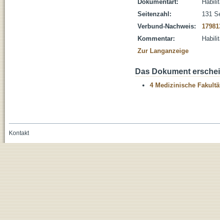
Dokumentart:
Habili
Seitenzahl:
131 S
Verbund-Nachweis:
17981
Kommentar:
Habili
Zur Langanzeige
Das Dokument erschein
4 Medizinische Fakultä
Kontakt