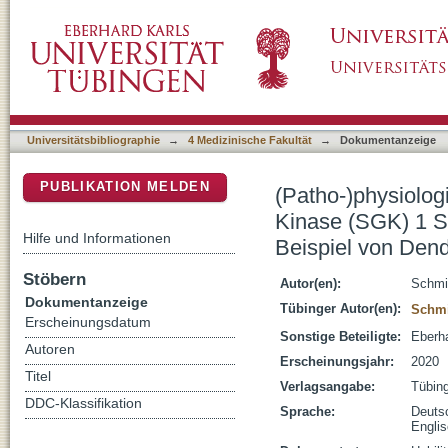
(Patho-)physiologie des Serum- und Glukoko
DSpace Repositorium (Manakin basiert)
Immunzellen und Tumorzellen am Beispiel 
Universitätsbibliographie
→
4 Medizinische Fakultät
→
Dokumentanzeige
PUBLIKATION MELDEN
(Patho-)physiolog
Kinase (SGK) 1 S
Hilfe und Informationen
Beispiel von Den
Stöbern
Autor(en):
Schmi
Dokumentanzeige
Tübinger Autor(en):
Schmi
Erscheinungsdatum
Sonstige Beteiligte:
Eberha
Autoren
Erscheinungsjahr:
2020
Titel
Verlagsangabe:
Tübin
DDC-Klassifikation
Sprache:
Deuts
Engli