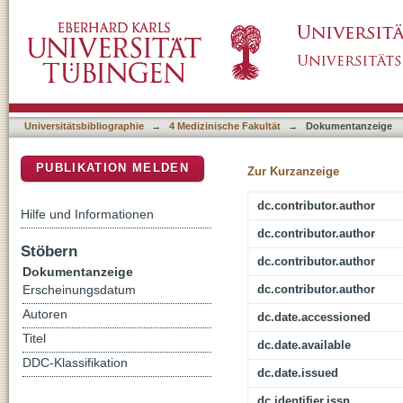
Comparative Analysis of the Antitumor Activ
DSpace Repositorium (Manakin basiert)
Cells with Different p53 Status
Universitätsbibliographie
→
4 Medizinische Fakultät
→
Dokumentanzeige
PUBLIKATION MELDEN
Zur Kurzanzeige
dc.contributor.author
Hilfe und Informationen
dc.contributor.author
Stöbern
dc.contributor.author
Dokumentanzeige
dc.contributor.author
Erscheinungsdatum
Autoren
dc.date.accessioned
Titel
dc.date.available
DDC-Klassifikation
dc.date.issued
dc.identifier.issn