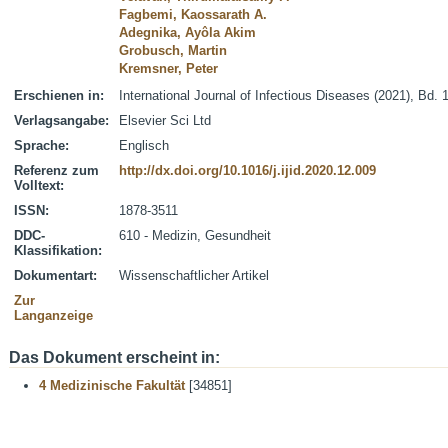
Fagbemi, Kaossarath A.
Adegnika, Ayôla Akim
Grobusch, Martin
Kremsner, Peter
Erschienen in:
International Journal of Infectious Diseases (2021), Bd. 
Verlagsangabe:
Elsevier Sci Ltd
Sprache:
Englisch
Referenz zum
http://dx.doi.org/10.1016/j.ijid.2020.12.009
Volltext:
ISSN:
1878-3511
DDC-
610 - Medizin, Gesundheit
Klassifikation:
Dokumentart:
Wissenschaftlicher Artikel
Zur
Langanzeige
Das Dokument erscheint in:
4 Medizinische Fakultät
[34851]