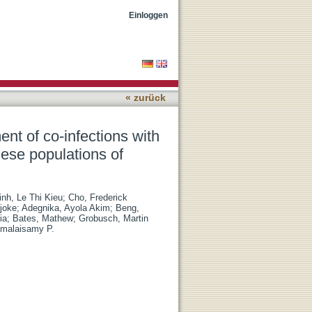
IV/AIDS, tuberculosis and
Einloggen
« zurück
nt of co-infections with
ese populations of
inh, Le Thi Kieu
;
Cho, Frederick
joke
;
Adegnika, Ayola Akim
;
Beng,
ia
;
Bates, Mathew
;
Grobusch, Martin
umalaisamy P.