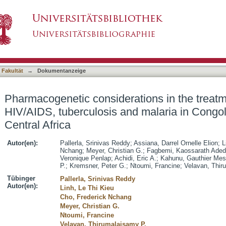
tions in the treatment of co-infections with H
asiert)
ations of Central Africa
 Fakultät
→
Dokumentanzeige
Pharmacogenetic considerations in the treatme
HIV/AIDS, tuberculosis and malaria in Congol
Central Africa
Autor(en):
Pallerla, Srinivas Reddy
;
Assiana, Darrel Ornelle Elion
;
L
Nchang
;
Meyer, Christian G.
;
Fagbemi, Kaossarath Aded
Veronique Penlap
;
Achidi, Eric A.
;
Kahunu, Gauthier Mes
P.
;
Kremsner, Peter G.
;
Ntoumi, Francine
;
Velavan, Thir
Tübinger
Pallerla, Srinivas Reddy
Autor(en):
Linh, Le Thi Kieu
Cho, Frederick Nchang
Meyer, Christian G.
Ntoumi, Francine
Velavan, Thirumalaisamy P.