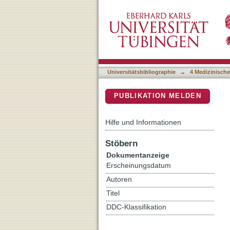
Pharmacogenetic considera
DSpace Repositorium (Manakin b
malaria in Congolese popul
Universitätsbibliographie
→
4 Medizinische
PUBLIKATION MELDEN
Hilfe und Informationen
Stöbern
Dokumentanzeige
Erscheinungsdatum
Autoren
Titel
DDC-Klassifikation