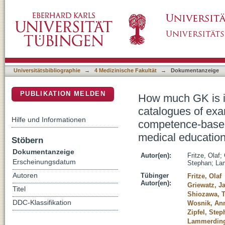
How much GK is in the NKLM? : a comparison
DSpace Repositorium (Manakin basiert)
(GK) and the German national competence-ba
medical education (NKLM)
Universitätsbibliographie
→
4 Medizinische Fakultät
→
Dokumentanzeige
PUBLIKATION MELDEN
How much GK is i
catalogues of exa
Hilfe und Informationen
competence-based 
medical educatio
Stöbern
Dokumentanzeige
Autor(en):
Fritze, Olaf
;
Erscheinungsdatum
Stephan
;
La
Autoren
Tübinger
Fritze, Olaf
Autor(en):
Griewatz, J
Titel
Shiozawa, 
DDC-Klassifikation
Wosnik, Ann
Zipfel, Ste
Lammerding