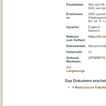
Paralleltitel:
Wie viel GK 
(GK) und de
Erschienen
GMS journal 
in:
Arbeitsgemei
Bd. 34, H. 1
Sprache:
Englisch
Deutsch
Referenz
https://dx.
zum Volltext:
Dokumentart:
Wissenschaftl
Seitenzahl:
13
Verbund-
1575058774
Nachweis:
Zur
Langanzeige
Das Dokument erschein
4 Medizinische Fakultä