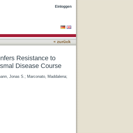
otherapy in AML and
Einloggen
« zurück
nfers Resistance to
ismal Disease Course
ann, Jonas S.
;
Marconato, Maddalena
;