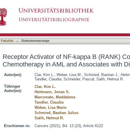
-kappa B (RANK) Confers Resistance to Chem
asiert)
isease Course
 Fakultät
→
Dokumentanzeige
Receptor Activator of NF-kappa B (RANK) Co
Chemotherapy in AML and Associates with D
Autor(en):
Clar, Kim L.
;
Weber, Lisa M.
;
Schmied, Bastian J.
;
Heitm
Tandler, Claudia
;
Schneider, Pascal
;
Salih, Helmut R.
Tübinger
Clar, Kim L.
Autor(en):
Heitmann, Jonas S.
Marconato, Maddalena
Tandler, Claudia
Weber, Lisa Marie
Schmied, Bastian Julius
Salih, Helmut R.
Erschienen in:
Cancers (2021), Bd. 13 (23), Article 6122