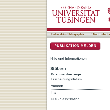
Receptor Activator of NF
DSpace Repositorium (Manakin b
Associates with Dismal D
Universitätsbibliographie
→
4 Medizinische
PUBLIKATION MELDEN
Hilfe und Informationen
Stöbern
Dokumentanzeige
Erscheinungsdatum
Autoren
Titel
DDC-Klassifikation