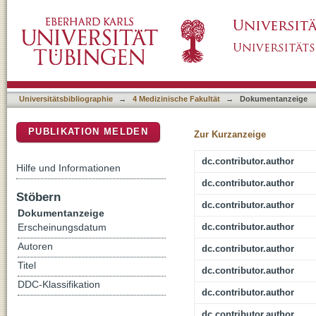
Acute Kidney Allograft Injury Following Vita
DSpace Repositorium (Manakin basiert)
Universitätsbibliographie
→
4 Medizinische Fakultät
→
Dokumentanzeige
PUBLIKATION MELDEN
Zur Kurzanzeige
dc.contributor.author
Hilfe und Informationen
dc.contributor.author
Stöbern
dc.contributor.author
Dokumentanzeige
dc.contributor.author
Erscheinungsdatum
Autoren
dc.contributor.author
Titel
dc.contributor.author
DDC-Klassifikation
dc.contributor.author
dc.contributor.author