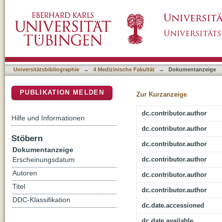
Establishment of STUB1/CHIP mutant induced 
DSpace Repositorium (Manakin basiert)
Gordon Holmes syndrome/SCAR16
Universitätsbibliographie
→
4 Medizinische Fakultät
→
Dokumentanzeige
PUBLIKATION MELDEN
Zur Kurzanzeige
dc.contributor.author
Hilfe und Informationen
dc.contributor.author
Stöbern
dc.contributor.author
Dokumentanzeige
dc.contributor.author
Erscheinungsdatum
Autoren
dc.contributor.author
Titel
dc.contributor.author
DDC-Klassifikation
dc.date.accessioned
dc.date.available