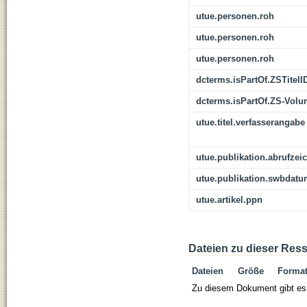
utue.personen.roh
utue.personen.roh
utue.personen.roh
dcterms.isPartOf.ZSTitelI
dcterms.isPartOf.ZS-Vol
utue.titel.verfasserangabe
utue.publikation.abrufzei
utue.publikation.swbdat
utue.artikel.ppn
Dateien zu dieser Res
Dateien
Größe
Forma
Zu diesem Dokument gibt es 