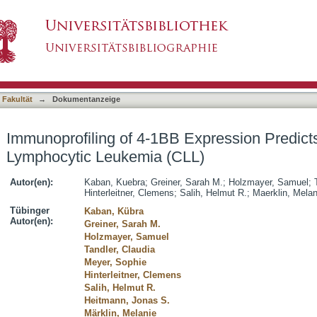
 Expression Predicts Outcome in Chronic Lym
asiert)
 Fakultät
→
Dokumentanzeige
Immunoprofiling of 4-1BB Expression Predict
Lymphocytic Leukemia (CLL)
Autor(en):
Kaban, Kuebra
;
Greiner, Sarah M.
;
Holzmayer, Samuel
;
Hinterleitner, Clemens
;
Salih, Helmut R.
;
Maerklin, Melan
Tübinger
Kaban, Kübra
Autor(en):
Greiner, Sarah M.
Holzmayer, Samuel
Tandler, Claudia
Meyer, Sophie
Hinterleitner, Clemens
Salih, Helmut R.
Heitmann, Jonas S.
Märklin, Melanie