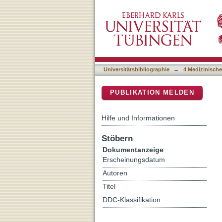
Immunoprofiling of 4-1BB
DSpace Repositorium (Manakin b
Universitätsbibliographie
→
4 Medizinische
PUBLIKATION MELDEN
Hilfe und Informationen
Stöbern
Dokumentanzeige
Erscheinungsdatum
Autoren
Titel
DDC-Klassifikation