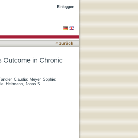
phocytic Leukemia (CLL)
Einloggen
« zurück
s Outcome in Chronic
Tandler, Claudia
;
Meyer, Sophie
;
ie
;
Heitmann, Jonas S.