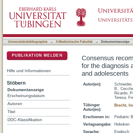
Consensus recommendations from the EXPe
DSpace Repositorium (Manakin basiert)
of sex cord stromal tumors in children and a
Universitätsbibliographie
→
4 Medizinische Fakultät
→
Dokumentanzeige
PUBLIKATION MELDEN
Consensus reco
for the diagnosis 
Hilfe und Informationen
and adolescents
Stöbern
Autor(en):
Schneider,
B.
;
Cecche
Dokumentanzeige
Ricardo
;
P
Erscheinungsdatum
Teresa
;
Fr
Autoren
Tübinger
Brecht, In
Autor(en):
Titel
Erschienen in:
Pediatric 
DDC-Klassifikation
Verlagsangabe:
Hoboken
Sprache:
Englisch