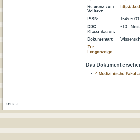
Referenz zum
http://dx.
Volltext:
ISSN:
1545-5009
DDC-
610 - Medi
Klassifikation:
Dokumentart:
Wissenscha
Zur
Langanzeige
Das Dokument erschein
4 Medizinische Fakultä
Kontakt