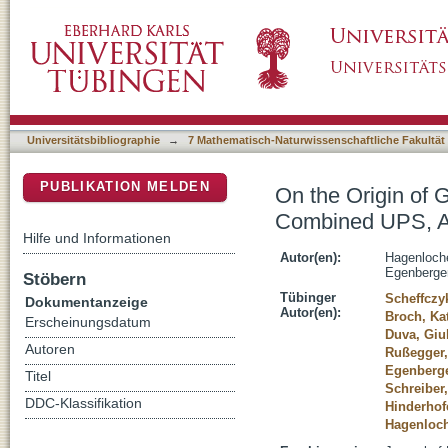
On the Origin of Gap States in Molecular 
DSpace Repositorium (Manakin basiert)
Diffraction Study
Universitätsbibliographie
→
7 Mathematisch-Naturwissenschaftliche Fakultät
PUBLIKATION MELDEN
On the Origin of 
Combined UPS, AF
Hilfe und Informationen
Autor(en):
Hagenloche
Egenberger
Stöbern
Tübinger
Scheffczyk
Dokumentanzeige
Autor(en):
Broch, Ka
Erscheinungsdatum
Duva, Giu
Autoren
Rußegger,
Egenberge
Titel
Schreiber
DDC-Klassifikation
Hinderhof
Hagenloch