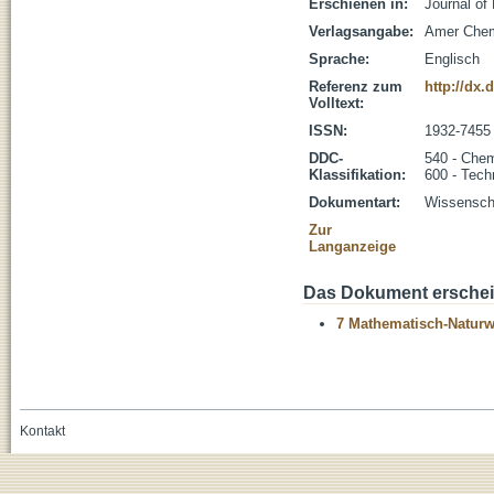
Erschienen in:
Journal of
Verlagsangabe:
Amer Chem
Sprache:
Englisch
Referenz zum
http://dx.
Volltext:
ISSN:
1932-7455
DDC-
540 - Che
Klassifikation:
600 - Tech
Dokumentart:
Wissenscha
Zur
Langanzeige
Das Dokument erschein
7 Mathematisch-Naturwi
Kontakt