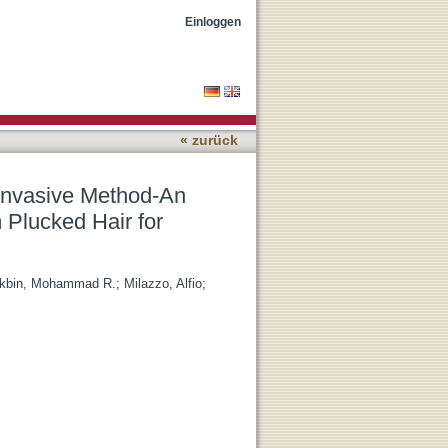
ed Way to Cultivate
Einloggen
« zurück
-Invasive Method-An
 Plucked Hair for
ikbin, Mohammad R.
;
Milazzo, Alfio
;