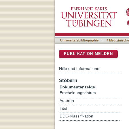
Generating iPSCs with a 
DSpace Repositorium (Manakin b
Keratinocytes from Pluck
Universitätsbibliographie
→
4 Medizinische
PUBLIKATION MELDEN
Hilfe und Informationen
Stöbern
Dokumentanzeige
Erscheinungsdatum
Autoren
Titel
DDC-Klassifikation