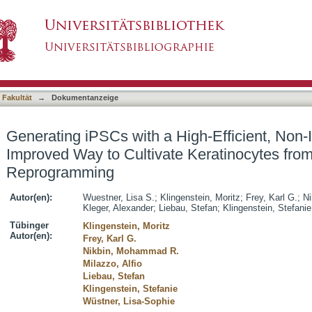
High-Efficient, Non-Invasive Method-An Improv
asiert)
ed Hair for Reprogramming
 Fakultät
→
Dokumentanzeige
Generating iPSCs with a High-Efficient, Non
Improved Way to Cultivate Keratinocytes from
Reprogramming
Autor(en):
Wuestner, Lisa S.
;
Klingenstein, Moritz
;
Frey, Karl G.
;
N
Kleger, Alexander
;
Liebau, Stefan
;
Klingenstein, Stefanie
Tübinger
Klingenstein, Moritz
Autor(en):
Frey, Karl G.
Nikbin, Mohammad R.
Milazzo, Alfio
Liebau, Stefan
Klingenstein, Stefanie
Wüstner, Lisa-Sophie