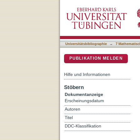
Foreword: Special sectio
DSpace Repositorium (Manakin b
Medicine (EG VCBM) 20
Universitätsbibliographie
→
7 Mathematisc
PUBLIKATION MELDEN
Hilfe und Informationen
Stöbern
Dokumentanzeige
Erscheinungsdatum
Autoren
Titel
DDC-Klassifikation