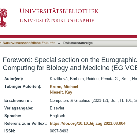
n on the Eurographics Workshop on Visual Com
asiert)
20
h-Naturwissenschaftliche Fakultät
→
Dokumentanzeige
Foreword: Special section on the Eurographi
Computing for Biology and Medicine (EG V
Autor(en):
Kozlíková, Barbora
;
Raidou, Renata G.
;
Smit, N
Tübinger Autor(en):
Krone, Michael
Nieselt, Kay
Erschienen in:
Computers & Graphics (2021-12), Bd. , H. 101, S
Verlagsangabe:
Elsevier
Sprache:
Englisch
Referenz zum Volltext:
https://doi.org/10.1016/j.cag.2021.08.004
ISSN:
0097-8493