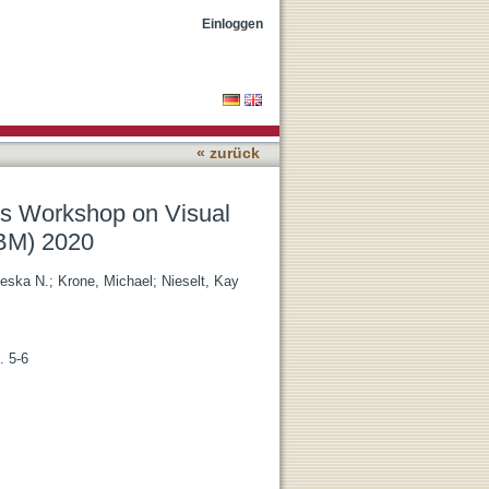
puting for Biology and
Einloggen
« zurück
cs Workshop on Visual
CBM) 2020
oeska N.
;
Krone, Michael
;
Nieselt, Kay
. 5-6