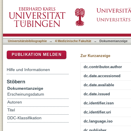
Transient speeding of VO2 kinetics following a
DSpace Repositorium (Manakin basiert)
exercise dose but different outcomes in olde
Universitätsbibliographie
→
4 Medizinische Fakultät
→
Dokumentanzeige
PUBLIKATION MELDEN
Zur Kurzanzeige
dc.contributor.author
Hilfe und Informationen
dc.date.accessioned
Stöbern
dc.date.available
Dokumentanzeige
dc.date.issued
Erscheinungsdatum
Autoren
dc.identifier.issn
Titel
dc.identifier.uri
DDC-Klassifikation
dc.language.iso
dc.publisher