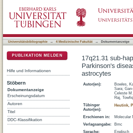
17q21.31 sub-haplotypes underlying H1-assoc
DSpace Repositorium (Manakin basiert)
with LRRC37A/2 expression in astrocytes
Universitätsbibliographie
→
4 Medizinische Fakultät
→
Dokumentanzeige
PUBLIKATION MELDEN
17q21.31 sub-hapl
Parkinson's dise
Hilfe und Informationen
astrocytes
Stöbern
Autor(en):
Bowles, Ka
Sara
;
Gan-
Dokumentanzeige
Celeste M.
Erscheinungsdatum
Raj, Towfi
Autoren
Tübinger
Heutink, P
Autor(en):
Titel
Erschienen in:
Molecular 
DDC-Klassifikation
Verlagsangabe:
Bmc
Sprache:
Englisch