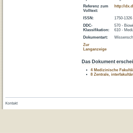
Referenz zum
http://dx.
Volltext:
ISSN:
1750-1326
DDC-
570 - Biow
Klassifikation:
610 - Medi
Dokumentart:
Wissenscha
Zur
Langanzeige
Das Dokument erschein
4 Medizinische Fakultä
8 Zentrale, interfakult
Kontakt