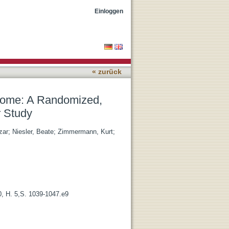
e-Blind, Placebo-
Einloggen
« zurück
ndrome: A Randomized,
r Study
zar
;
Niesler, Beate
;
Zimmermann, Kurt
;
0, H. 5,S. 1039-1047.e9