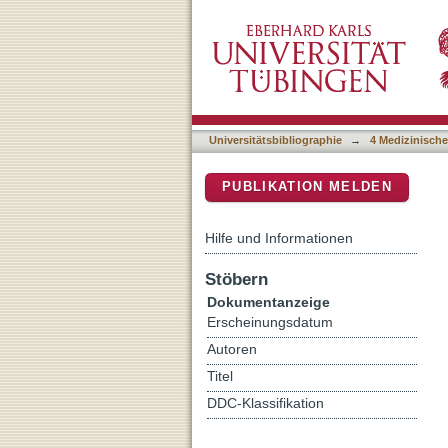
A Nonviable Probiotic in 
DSpace Repositorium (Manakin b
Controlled, Multicenter St
Universitätsbibliographie
→
4 Medizinische
PUBLIKATION MELDEN
Hilfe und Informationen
Stöbern
Dokumentanzeige
Erscheinungsdatum
Autoren
Titel
DDC-Klassifikation