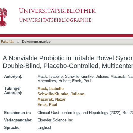
Irritable Bowel Syndrome: A Randomized, Doubl
asiert)
udy
 Fakultät
→
Dokumentanzeige
A Nonviable Probiotic in Irritable Bowel Sy
Double-Blind, Placebo-Controlled, Multicente
Autor(en):
Mack, Isabelle
;
Schwille-Kiuntke, Juliane
;
Mazurak, Na
Moennikes, Hubert
;
Enck, Paul
Tübinger
Mack, Isabelle
Autor(en):
Schwille-Kiuntke, Juliane
Mazurak, Nazar
Enck, Paul
Erschienen in:
Clinical Gastroenterology and Hepatology (2022), Bd. 2
Verlagsangabe:
Elsevier Science Inc
Sprache:
Englisch