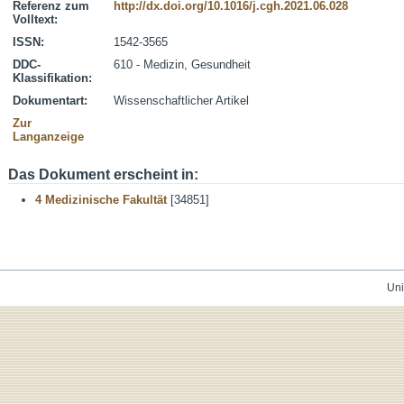
Referenz zum
http://dx.doi.org/10.1016/j.cgh.2021.06.028
Volltext:
ISSN:
1542-3565
DDC-
610 - Medizin, Gesundheit
Klassifikation:
Dokumentart:
Wissenschaftlicher Artikel
Zur
Langanzeige
Das Dokument erscheint in:
4 Medizinische Fakultät
[34851]
Uni