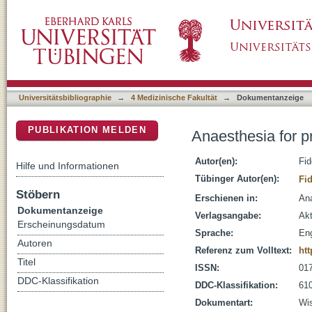
Anaesthesia for premature infants and newb
DSpace Repositorium (Manakin basiert)
Universitätsbibliographie
→
4 Medizinische Fakultät
→
Dokumentanzeige
PUBLIKATION MELDEN
Anaesthesia for p
Autor(en):
Fid
Hilfe und Informationen
Tübinger Autor(en):
Fid
Stöbern
Erschienen in:
Ana
Dokumentanzeige
Verlagsangabe:
Ak
Erscheinungsdatum
Sprache:
Eng
Autoren
Referenz zum Volltext:
htt
Titel
ISSN:
01
DDC-Klassifikation
DDC-Klassifikation:
610
Dokumentart:
Wis