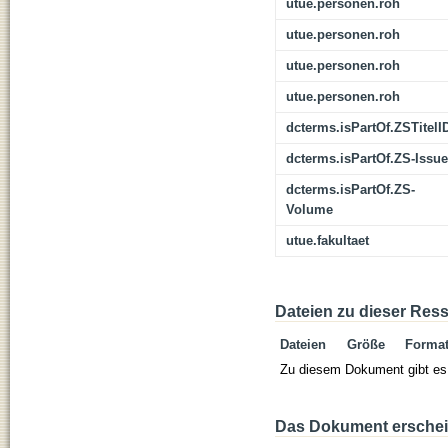
utue.personen.roh
utue.personen.roh
utue.personen.roh
utue.personen.roh
dcterms.isPartOf.ZSTitelI
dcterms.isPartOf.ZS-Issue
dcterms.isPartOf.ZS-
Volume
utue.fakultaet
Dateien zu dieser Res
Dateien
Größe
Forma
Zu diesem Dokument gibt es 
Das Dokument erschein