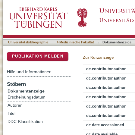
IFN-gamma and TNF Induce Senescence and 
DSpace Repositorium (Manakin basiert)
Phenotype in Melanoma
Universitätsbibliographie
→
4 Medizinische Fakultät
→
Dokumentanzeige
PUBLIKATION MELDEN
Zur Kurzanzeige
dc.contributor.author
Hilfe und Informationen
dc.contributor.author
Stöbern
dc.contributor.author
Dokumentanzeige
dc.contributor.author
Erscheinungsdatum
Autoren
dc.contributor.author
Titel
dc.contributor.author
DDC-Klassifikation
dc.date.accessioned
dc.date.available