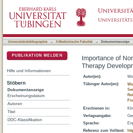
Importance of Nonhuman Primates as a Mod
DSpace Repositorium (Manakin basiert)
Ophthalmology
Universitätsbibliographie
→
4 Medizinische Fakultät
→
Dokumentanzeige
PUBLIKATION MELDEN
Importance of No
Therapy Developm
Hilfe und Informationen
Autor(en):
Wo
Stöbern
Tübinger Autor(en):
Wo
Dokumentanzeige
Se
Rei
Erscheinungsdatum
Fi
Autoren
Erschienen in:
Kli
Titel
Verlagsangabe:
Ge
DDC-Klassifikation
Sprache:
Eng
Referenz zum Volltext:
htt