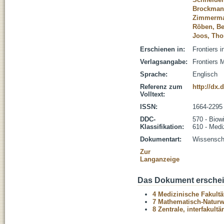
Brockmann
Zimmerma
Röben, B
Joos, Th
Erschienen in:
Frontiers i
Verlagsangabe:
Frontiers 
Sprache:
Englisch
Referenz zum
http://dx.
Volltext:
ISSN:
1664-2295
DDC-
570 - Biow
Klassifikation:
610 - Medi
Dokumentart:
Wissenscha
Zur
Langanzeige
Das Dokument erschein
4 Medizinische Fakultä
7 Mathematisch-Naturwi
8 Zentrale, interfakult