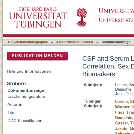
CSF and Serum Levels of Inflammatory Marke
DSpace Repositorium (Manakin basiert)
Association With Neurodegenerative Biomar
Universitätsbibliographie
→
4 Medizinische Fakultät
→
Dokumentanzeige
PUBLIKATION MELDEN
CSF and Serum Le
Correlation, Sex 
Hilfe und Informationen
Biomarkers
Stöbern
Autor(en):
Lerche, St
Deuschle, 
Dokumentanzeige
Joos, Tho
Erscheinungsdatum
Tübinger
Lerche, St
Autoren
Autor(en):
Wurster, I
Fries, Fr
Titel
Deuschle,
DDC-Klassifikation
Gasser, 
Jakobi, M
Schneider