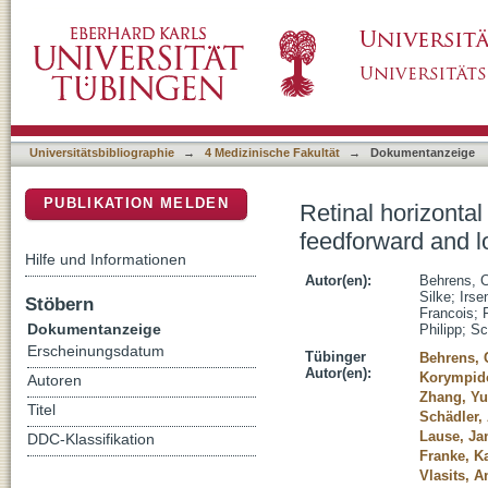
Retinal horizontal cells use different synapti
DSpace Repositorium (Manakin basiert)
signaling
Universitätsbibliographie
→
4 Medizinische Fakultät
→
Dokumentanzeige
PUBLIKATION MELDEN
Retinal horizontal 
feedforward and l
Hilfe und Informationen
Autor(en):
Behrens, C
Silke
;
Irse
Stöbern
Francois
;
Dokumentanzeige
Philipp
;
Sc
Erscheinungsdatum
Tübinger
Behrens, 
Autor(en):
Korympido
Autoren
Zhang, Yu
Titel
Schädler,
Lause, Ja
DDC-Klassifikation
Franke, Ka
Vlasits, A