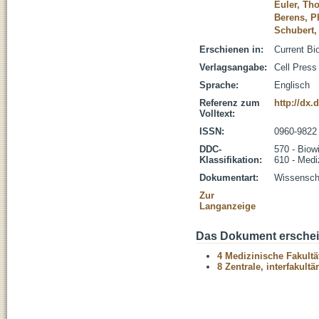
Euler, Th
Berens, P
Schubert
Erschienen in:
Current Bi
Verlagsangabe:
Cell Press
Sprache:
Englisch
Referenz zum
http://dx.
Volltext:
ISSN:
0960-9822
DDC-
570 - Biow
Klassifikation:
610 - Medi
Dokumentart:
Wissenscha
Zur
Langanzeige
Das Dokument erschein
4 Medizinische Fakultä
8 Zentrale, interfakult