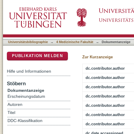
Secondary Metabolite Transcriptomic Pipelin
DSpace Repositorium (Manakin basiert)
for increased secondary metabolite productio
Universitätsbibliographie
→
4 Medizinische Fakultät
→
Dokumentanzeige
PUBLIKATION MELDEN
Zur Kurzanzeige
dc.contributor.author
Hilfe und Informationen
dc.contributor.author
Stöbern
dc.contributor.author
Dokumentanzeige
dc.contributor.author
Erscheinungsdatum
Autoren
dc.contributor.author
Titel
dc.contributor.author
DDC-Klassifikation
dc.contributor.author
dc.date.accessioned