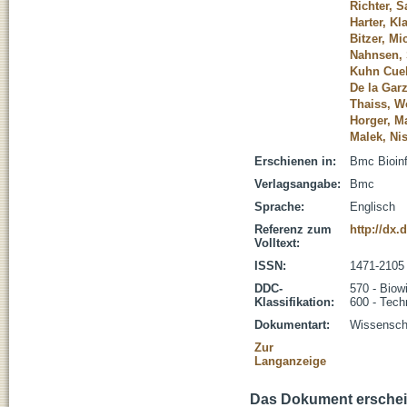
Richter, 
Harter, Kl
Bitzer, Mi
Nahnsen,
Kuhn Cuel
De la Garz
Thaiss, W
Horger, M
Malek, Nis
Erschienen in:
Bmc Bioinf
Verlagsangabe:
Bmc
Sprache:
Englisch
Referenz zum
http://dx.
Volltext:
ISSN:
1471-2105
DDC-
570 - Biow
Klassifikation:
600 - Tech
Dokumentart:
Wissenscha
Zur
Langanzeige
Das Dokument erschein