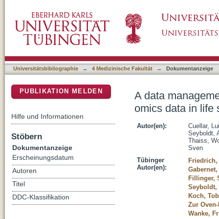
A data management infrastructure for the inte
DSpace Repositorium (Manakin basiert)
Universitätsbibliographie
→
4 Medizinische Fakultät
→
Dokumentanzeige
PUBLIKATION MELDEN
A data management
omics data in life
Hilfe und Informationen
Autor(en):
Cuellar, L
Seyboldt, 
Stöbern
Thaiss, W
Dokumentanzeige
Sven
Erscheinungsdatum
Tübinger
Friedrich
Autor(en):
Gabernet,
Autoren
Fillinger,
Titel
Seyboldt,
Koch, Tob
DDC-Klassifikation
Zur Oven-
Wanke, Fr