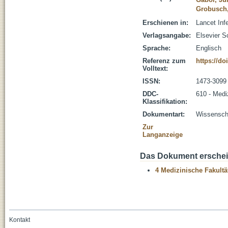
Grobusch,
Erschienen in:
Lancet Inf
Verlagsangabe:
Elsevier S
Sprache:
Englisch
Referenz zum
https://do
Volltext:
ISSN:
1473-3099
DDC-
610 - Medi
Klassifikation:
Dokumentart:
Wissenscha
Zur
Langanzeige
Das Dokument erschein
4 Medizinische Fakultä
Kontakt