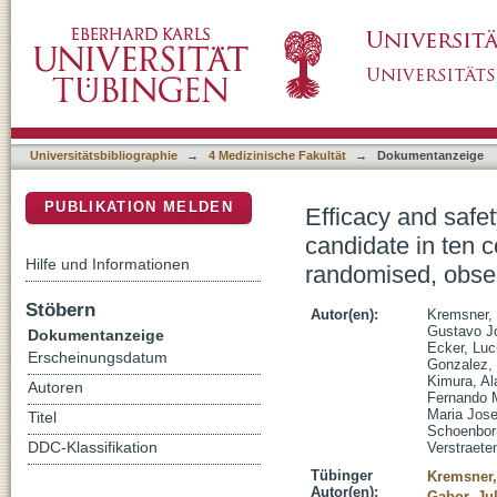
Efficacy and safety of the CVnCoV SARS-CoV
DSpace Repositorium (Manakin basiert)
Europe and Latin America (HERALD): a rando
2b/3 trial
Universitätsbibliographie
→
4 Medizinische Fakultät
→
Dokumentanzeige
PUBLIKATION MELDEN
Efficacy and sa
candidate in ten 
Hilfe und Informationen
randomised, obser
Stöbern
Autor(en):
Kremsner, 
Gustavo J
Dokumentanzeige
Ecker, Luc
Erscheinungsdatum
Gonzalez, 
Kimura, Al
Autoren
Fernando 
Maria Jos
Titel
Schoenborn
DDC-Klassifikation
Verstraet
Tübinger
Kremsner,
Autor(en):
Gabor, Jul