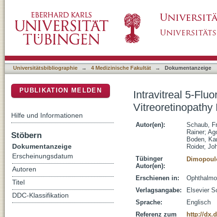
Intravitreal 5-Fluorouracil and Heparin to Pre
DSpace Repositorium (Manakin basiert)
Randomized Clinical Trial
Universitätsbibliographie
→
4 Medizinische Fakultät
→
Dokumentanzeige
PUBLIKATION MELDEN
Intravitreal 5-Flu
Vitreoretinopathy
Hilfe und Informationen
Autor(en):
Schaub, Fr
Rainer
;
Ago
Stöbern
Boden, Kar
Dokumentanzeige
Roider, Jo
Erscheinungsdatum
Tübinger
Dimopoul
Autor(en):
Autoren
Erschienen in:
Ophthalmol
Titel
Verlagsangabe:
Elsevier S
DDC-Klassifikation
Sprache:
Englisch
Referenz zum
http://dx.