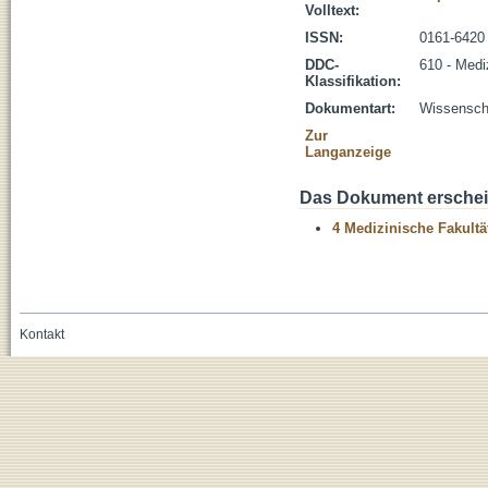
Volltext:
ISSN:
0161-6420
DDC-
610 - Medi
Klassifikation:
Dokumentart:
Wissenscha
Zur
Langanzeige
Das Dokument erschein
4 Medizinische Fakultä
Kontakt