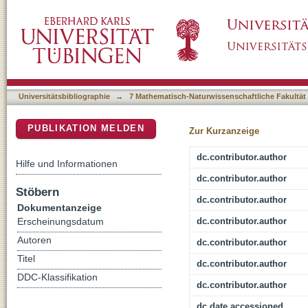
Computational modeling and quantitative phys
DSpace Repositorium (Manakin basiert)
regulated early cell physiological processes 
Universitätsbibliographie
→
7 Mathematisch-Naturwissenschaftliche Fakultät
PUBLIKATION MELDEN
Zur Kurzanzeige
dc.contributor.author
Hilfe und Informationen
dc.contributor.author
Stöbern
dc.contributor.author
Dokumentanzeige
dc.contributor.author
Erscheinungsdatum
Autoren
dc.contributor.author
Titel
dc.contributor.author
DDC-Klassifikation
dc.contributor.author
dc.date.accessioned