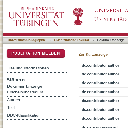
CT in Patients With External Fixation for Com
DSpace Repositorium (Manakin basiert)
Metal Artifact Reduction Techniques on Metal
Universitätsbibliographie
→
4 Medizinische Fakultät
→
Dokumentanzeige
PUBLIKATION MELDEN
Zur Kurzanzeige
dc.contributor.author
Hilfe und Informationen
dc.contributor.author
Stöbern
dc.contributor.author
Dokumentanzeige
dc.contributor.author
Erscheinungsdatum
Autoren
dc.contributor.author
Titel
dc.contributor.author
DDC-Klassifikation
dc.contributor.author
dc.date.accessioned