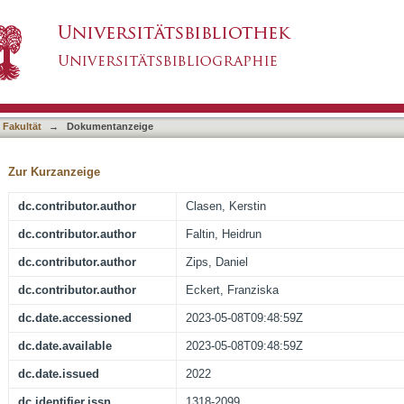
s with tumor volume before primary radiochem
asiert)
noma patients
 Fakultät
→
Dokumentanzeige
Zur Kurzanzeige
dc.contributor.author
Clasen, Kerstin
dc.contributor.author
Faltin, Heidrun
dc.contributor.author
Zips, Daniel
dc.contributor.author
Eckert, Franziska
dc.date.accessioned
2023-05-08T09:48:59Z
dc.date.available
2023-05-08T09:48:59Z
dc.date.issued
2022
dc.identifier.issn
1318-2099