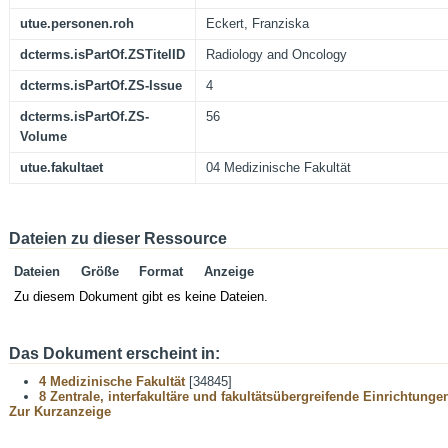
utue.personen.roh
Eckert, Franziska
dcterms.isPartOf.ZSTitelID
Radiology and Oncology
dcterms.isPartOf.ZS-Issue
4
dcterms.isPartOf.ZS-
56
Volume
utue.fakultaet
04 Medizinische Fakultät
Dateien zu dieser Ressource
Dateien
Größe
Format
Anzeige
Zu diesem Dokument gibt es keine Dateien.
Das Dokument erscheint in:
4 Medizinische Fakultät
[34845]
8 Zentrale, interfakultäre und fakultätsübergreifende Einrichtunge
Zur Kurzanzeige