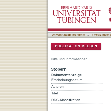
Plasma sICAM-1 correlate
DSpace Repositorium (Manakin b
neck squamous cell carci
Universitätsbibliographie
→
4 Medizinische
PUBLIKATION MELDEN
Hilfe und Informationen
Stöbern
Dokumentanzeige
Erscheinungsdatum
Autoren
Titel
DDC-Klassifikation