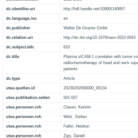
dc.identifier.uri
http://hdl.handle.net/10900/140857
dc.language.iso
en
dc.publisher
Walter De Gruyter Gmbh
dc.relation.uri
http://dx.doi.org/10.2478/raon-2022-0043
dc.subject.ddc
610
dc.title
Plasma sICAM-1 correlates with tumor vo
radiochemotherapy of head and neck squ
patients
dc.type
Article
utue.quellen.id
20230202000000_00134
utue.publikation.seiten
501-507
utue.personen.roh
Clasen, Kerstin
utue.personen.roh
Welz, Stefan
utue.personen.roh
Faltin, Heidrun
utue.personen.roh
Zips, Daniel