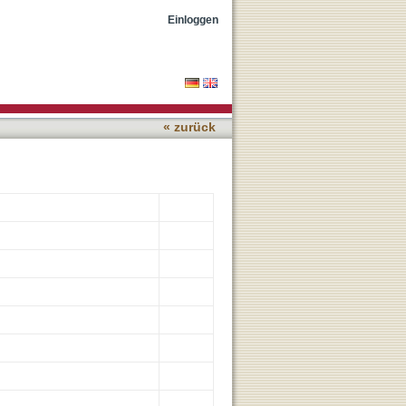
otherapy of head and
Einloggen
« zurück