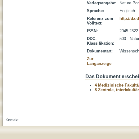
Verlagsangabe:
Nature Port
Sprache:
Englisch
Referenz zum
http://dx.
Volltext:
ISSN:
2045-2322
DDC-
500 - Natu
Klassifikation:
Dokumentart:
Wissenscha
Zur
Langanzeige
Das Dokument erschein
4 Medizinische Fakultä
8 Zentrale, interfakult
Kontakt