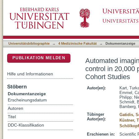
Automated imaging-based abdominal organ seg
DSpace Repositorium (Manakin basiert)
of the UK Biobank and German National Coh
Universitätsbibliographie
→
4 Medizinische Fakultät
→
Dokumentanzeige
PUBLIKATION MELDEN
Automated imagin
control in 20,000
Hilfe und Informationen
Cohort Studies
Stöbern
Autor(en):
Kart, Turk
Emmel, Ca
Dokumentanzeige
Philipp
;
Ni
Erscheinungsdatum
Schmidt, 
Bamberg, 
Autoren
Tübinger
Gatidis, S
Titel
Autor(en):
Küstner, 
DDC-Klassifikation
Schölkopf
Erschienen in:
Scientific 